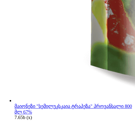
მაიონეზი "სემილუკსკაია ტრაპეზა" პროვანსალი 800
მლ 67%
7.65
b
(x)