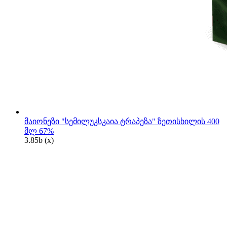
მაიონეზი "სემილუკსკაია ტრაპეზა" ზეთისხილის 400
მლ 67%
3.85
b
(x)