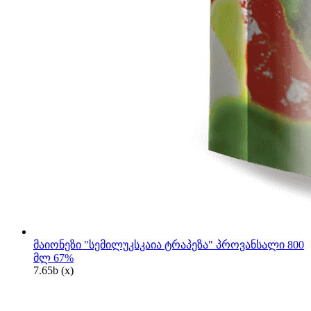
მაიონეზი "სემილუკსკაია ტრაპეზა" პროვანსალი 800
მლ 67%
7.65
b
(x)