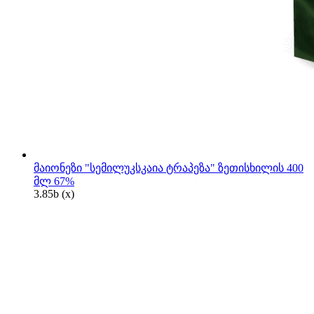
მაიონეზი "სემილუკსკაია ტრაპეზა" ზეთისხილის 400
მლ 67%
3.85
b
(x)